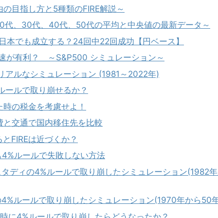
由の目指し方と5種類のFIRE解説～
0代、30代、40代、50代の平均と中央値の最新データ～
日本でも成立する？24回中22回成功【円ベース】
最速が有利？ ～S&P500 シミュレーション～
アルなシミュレーション (1981～2022年)
%ルールで取り崩せるか？
した時の税金を考慮せよ！
活費と交通で国内移住先を比較
とFIREは近づくか？
ても4%ルールで失敗しない方法
スタディの4%ルールで取り崩したシミュレーション(1982
4%ルールで取り崩したシミュレーション(1970年から50年
を暴落時に4%ルールで取り崩したらどうなったか？