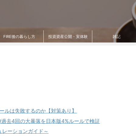
FIRE後の暮らし方
投資資産公開・実体験
雑記
%ルールは失敗するのか【対策あり】
00過去4回の大暴落を日本版4%ルールで検証
ミュレーションガイド～