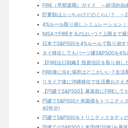
FIRE（早期退職）ガイド ～経済的自
貯蓄額はぶっちゃけどのぐらい？ ～2
4%ルール取り崩しシミュレーション｜
NISAでFIREするのはいつ？上限まで
日本でS&P500を4%ルールで取り崩すリ
タイ移住してもバーツ建S&P500を4
【FIRE出口戦略】投資信託を取り崩
FIRE後に住む場所はどこがいい？生
リタイア後に沖縄移住で生活費おさえる
【円建てS&P500】暴落前にFIREし
円建てS&P500と米国債をトリニティ
40年分)
円建てS&P500をトリニティスタディの
円建てのS&P500と米国債(10年)