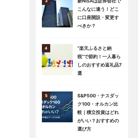
年・30年データと積
立投資シミュレーシ
ョンを徹底解説
新NISAは証券会社で
3
こんなに違う！どこ
に口座開設・変更す
べきか？
”楽天ふるさと納
4
税”で節約！一人暮ら
しのおすすめ返礼品7
選