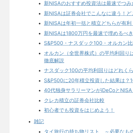
新NISAのおすすめ投資法は最速でつ
新NISAは証券会社でこんなに違う！
新NISAは年初一括と積立どちらが有利？
新NISAは1800万円を最速で埋めるべ
S&P500・ナスダック100・オルカ
オルカン（全世界株式）の平均利回りは
徹底解説
ナスダック100の平均利回りはどれくら
S&P500に20年積立投資した結果は
40代独身サラリーマンがiDeCoとNIS
クレカ積立の証券会社比較
初心者でも投資をはじめよう！
雑記
タイ旅行の持ち物リスト ～必要なも