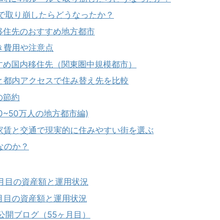
ルで取り崩したらどうなったか？
移住先のおすすめ地方都市
き費用や注意点
すめ国内移住先（関東圏中規模都市）
賃と都内アクセスで住み替え先を比較
の節約
0~50万人の地方都市編)
｜家賃と交通で現実的に住みやすい街を選ぶ
”なのか？
3ヶ月目の資産額と運用状況
2ヶ月目の資産額と運用状況
公開ブログ（55ヶ月目）