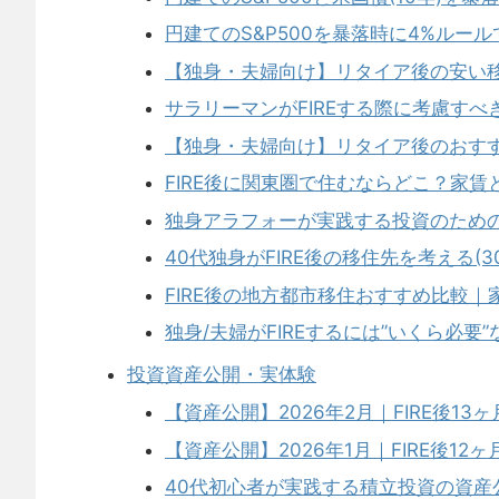
円建てのS&P500を暴落時に4%ルー
【独身・夫婦向け】リタイア後の安い
サラリーマンがFIREする際に考慮すべ
【独身・夫婦向け】リタイア後のおす
FIRE後に関東圏で住むならどこ？家
独身アラフォーが実践する投資のため
40代独身がFIRE後の移住先を考える(3
FIRE後の地方都市移住おすすめ比較
独身/夫婦がFIREするには”いくら必要
投資資産公開・実体験
【資産公開】2026年2月｜FIRE後1
【資産公開】2026年1月｜FIRE後1
40代初心者が実践する積立投資の資産