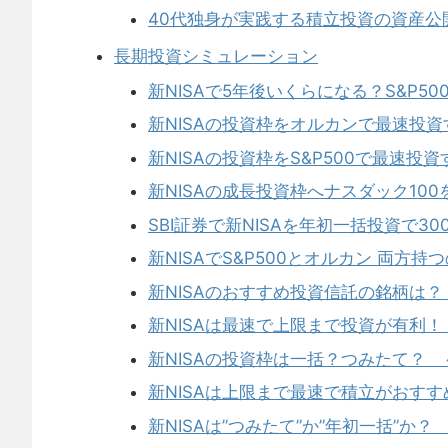
40代独身が実践する積立投資の資産公
長期投資シミュレーション
新NISAで5年後いくらになる？S&P
新NISAの投資枠をオルカンで最速投
新NISAの投資枠をS&P500で最速投
新NISAの成長投資枠へナスダック1
SBI証券で新NISAを年初一括投資で3
新NISAでS&P500とオルカン 両方
新NISAのおすすめ投資信託の銘柄は
新NISAは最速で上限まで投資が有利！
新NISAの投資枠は一括？つみたて？ 
新NISAは上限まで最速で積立がおすす
新NISAは”つみたて”か”年初一括”か