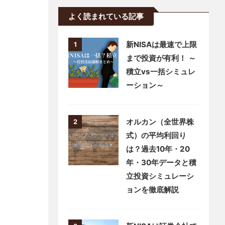
40代初心者が実践する積立
投資の資産公開ブログ（53
ヶ月目）
2026/2/14
よく読まれている記事
新NISAは最速で上限
1
まで投資が有利！ ～
積立vs一括シミュレ
ーション～
オルカン（全世界株
2
式）の平均利回り
は？過去10年・20