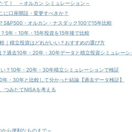
みたて！ ～オルカン シミュレーション～
どこに口座開設・変更すべきか？
S&P500・オルカン・ナスダック100で15年比較
き？5年・10年・15年投資を15年後で比較
ン比較｜積立投資はどれがいい？おすすめの選び方
？過去10年・20年・30年データと積立投資シミュレーシ
い？10年・20年・30年積立シミュレーションで検証
？10年・30年と比較して分かった結論【過去データ検証】
A、つみたてNISAを考える
のから便利なものまで～