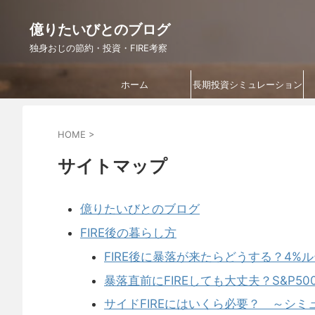
億りたいびとのブログ
独身おじの節約・投資・FIRE考察
ホーム
長期投資シミュレーション
HOME
>
サイトマップ
億りたいびとのブログ
FIRE後の暮らし方
FIRE後に暴落が来たらどうする？4
暴落直前にFIREしても大丈夫？S&P5
サイドFIREにはいくら必要？ ～シ