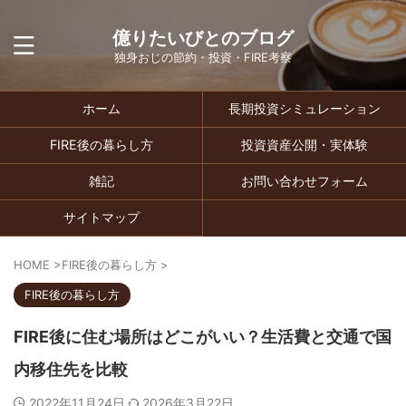
億りたいびとのブログ
独身おじの節約・投資・FIRE考察
ホーム
長期投資シミュレーション
FIRE後の暮らし方
投資資産公開・実体験
雑記
お問い合わせフォーム
サイトマップ
HOME
>
FIRE後の暮らし方
>
FIRE後の暮らし方
FIRE後に住む場所はどこがいい？生活費と交通で国
内移住先を比較
2022年11月24日
2026年3月22日