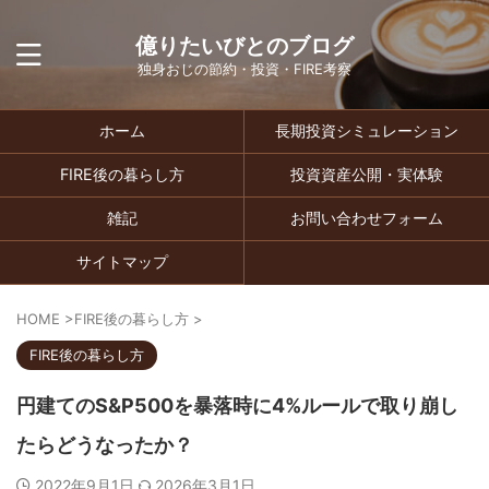
億りたいびとのブログ
独身おじの節約・投資・FIRE考察
ホーム
長期投資シミュレーション
FIRE後の暮らし方
投資資産公開・実体験
雑記
お問い合わせフォーム
サイトマップ
HOME
>
FIRE後の暮らし方
>
FIRE後の暮らし方
円建てのS&P500を暴落時に4%ルールで取り崩し
たらどうなったか？
2022年9月1日
2026年3月1日