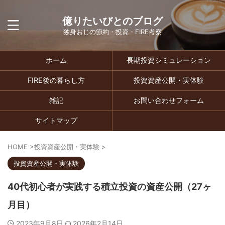
億りたいびとのブログ
独身おじの節約・投資・FIRE考察
ホーム
長期投資シミュレーション
FIRE後の暮らし方
投資資産公開・実体験
雑記
お問い合わせフォーム
サイトマップ
HOME
>
投資資産公開・実体験
>
投資資産公開・実体験
40代初心者が実践する積立投資の資産公開（27ヶ
月目）
2023年9月8日
2026年2月14日