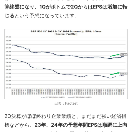
算終盤になり、1Qがボトムで2QからはEPSは増加に転
じる
という予想になっています。
出典：Factset
2Q決算がほぼ終わり企業業績と、まだまだ強い経済指
標などから、
23年、24年の予想
年間
EPSは順調に上向